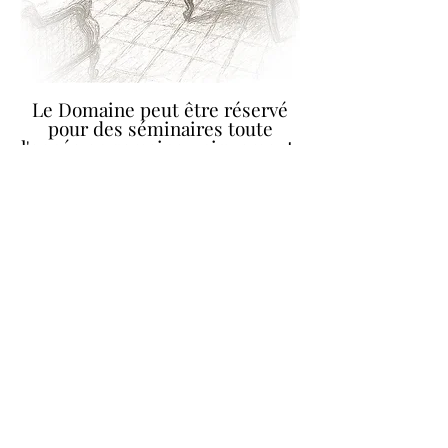
Le Domaine peut être réservé
pour des séminaires toute
l'année en semaine uniquement.
RÉSERVER LE DOMAINE POUR UN SÉMINAIRE
Où nous trouver​
1ld de Grillemont
72140 Crissé
Sarthe, Pays de la Loire
ledomainedegrillemont@gmail.com